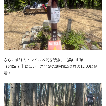
さらに新緑のトレイル区間を続き、
【黒山山頂
（842m）】
にはレース開始の1時間15分後の11:30に到
着！