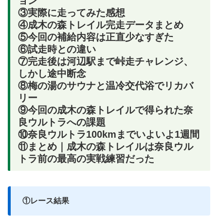
ョン
③実際に走ってみた感想
④成木の森トレイル完走データまとめ
⑤今回の補給内容は正直少なすぎた
⑥試走時との違い
⑦完走後は河辺駅まで峠走チャレンジ、
しかし途中断念
⑧梅の湯のサウナと温冷交代浴でリカバ
リー
⑨今回の成木の森トレイルで得られた奈
良ウルトラへの課題
⑩奈良ウルトラ100kmまでいよいよ1週間
⑪まとめ｜成木の森トレイルは奈良ウル
トラ前の最高の実戦練習だった
①レース結果