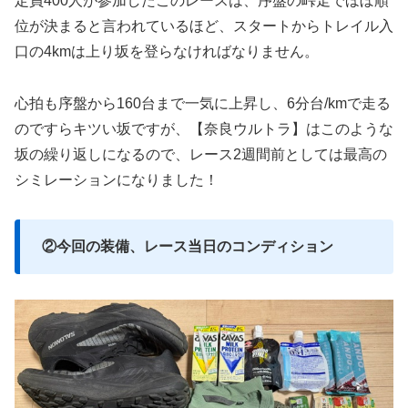
定員400人が参加したこのレースは、序盤の峠走でほぼ順
位が決まると言われているほど、スタートからトレイル入
口の4kmは上り坂を登らなければなりません。
心拍も序盤から160台まで一気に上昇し、6分台/kmで走る
のですらキツい坂ですが、【奈良ウルトラ】はこのような
坂の繰り返しになるので、レース2週間前としては最高の
シミレーションになりました！
②今回の装備、レース当日のコンディション