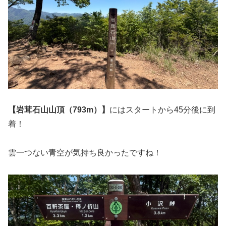
【岩茸石山山頂（793m）】
にはスタートから45分後に到
着！
雲一つない青空が気持ち良かったですね！