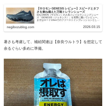
【サロモン GENESIS レビュー】スピードとタフ
さを兼ね備えた万能トレランシューズ
SALOMON（サロモン）の人気トレイルランニングシュー
ズ「GENESIS（ジェネシス）」を実際に履いてレビュー。
まずはロード10kmでのファーストインプレッションとし
て、クッション性やフィット感、走り心地を紹介。今後ト
レイル試走レビューも追記予定です。
2026.03.15
negibozublog.com
暑さも考慮して、補給関連は【奈良ウルトラ】を想定して
余るぐらい多めに準備。