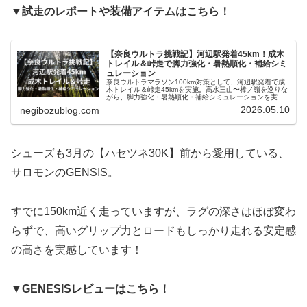
▼試走のレポートや装備アイテムはこちら！
【奈良ウルトラ挑戦記】河辺駅発着45km！成木
トレイル＆峠走で脚力強化・暑熱順化・補給シミ
ュレーション
奈良ウルトラマラソン100km対策として、河辺駅発着で成
木トレイル＆峠走45kmを実施。高水三山〜棒ノ嶺を巡りな
がら、脚力強化・暑熱順化・補給シミュレーションを実戦
検証。5/17開催「TOKYO成木の森トレイルラン」試走レビ
2026.05.10
negibozublog.com
ューも兼ねたロングトレーニングを詳しくまとめました。
シューズも3月の【ハセツネ30K】前から愛用している、
サロモンのGENSIS。
すでに150km近く走っていますが、ラグの深さはほぼ変わ
らずで、高いグリップ力とロードもしっかり走れる安定感
の高さを実感しています！
▼GENESISレビューはこちら！