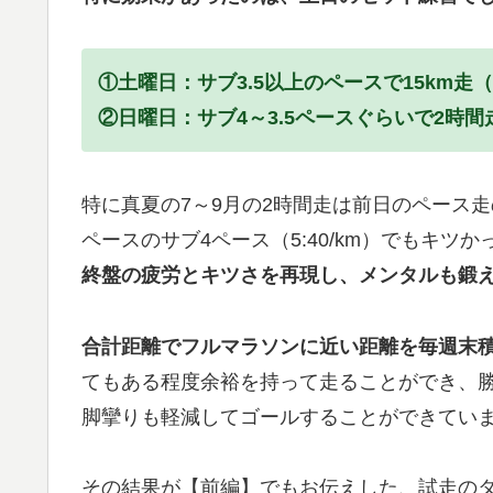
①土曜日：サブ3.5以上のペースで15km
②日曜日：サブ4～3.5ペースぐらいで2時
特に真夏の7～9月の2時間走は前日のペース
ペースのサブ4ペース（5:40/km）でもキ
終盤の疲労とキツさを再現し、メンタルも鍛
合計距離でフルマラソンに近い距離を毎週末
てもある程度余裕を持って走ることができ、勝
脚攣りも軽減してゴールすることができてい
その結果が【前編】でもお伝えした、試走の