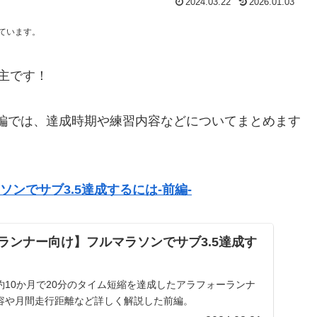
2024.03.22
2026.01.03
しています。
主です！
編では、達成時期や練習内容などについてまとめます
ソンでサブ3.5達成するには-前編-
標ランナー向け】フルマラソンでサブ3.5達成す
！約10か月で20分のタイム短縮を達成したアラフォーランナ
容や月間走行距離など詳しく解説した前編。