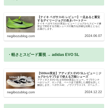
【ナイキ ペガサス41 レビュー】一足あると重宝
するデイリージョグの良きパートナー
ナイキ ペガサス41の実走レビュー！ジョグからスピード練
習まで対応する万能シューズの魅力を詳細な比較とともに
お届けします。
2024.06.07
negibozublog.com
・軽さとスピード重視 → adidas EVO SL
【500km実走】アディダス EVO SLレビュー｜ジ
ョグからサブ3まで使える万能シューズ
アディダス EVO SLを500km実走レビュー。サブ3ランナ
ーがジョグ、ロング走、ペース走で使用した感想を詳しく
解説します。ペガサス42、ノヴァブラスト5、ズームフラ
イ6、マジックスピード5、クリフトン10との比較も掲載。
2024.12.22
negibozublog.com