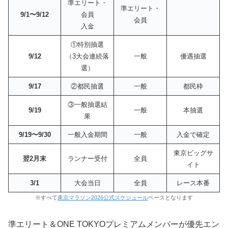
準エリート・
準エリート・
9/1〜9/12
会員
会員
入金
①特別抽選
9/12
（3大会連続落
一般
優遇抽選
選）
9/17
②都民抽選
一般
都民枠
③一般抽選結
9/19
一般
本抽選
果
9/19〜9/30
一般入金期間
一般
入金で確定
東京ビッグサ
翌2月末
ランナー受付
全員
イト
3/1
大会当日
全員
レース本番
※すべて
東京マラソン2026公式スケジュール
ベースとなります
準エリート＆ONE TOKYOプレミアムメンバーが優先エン