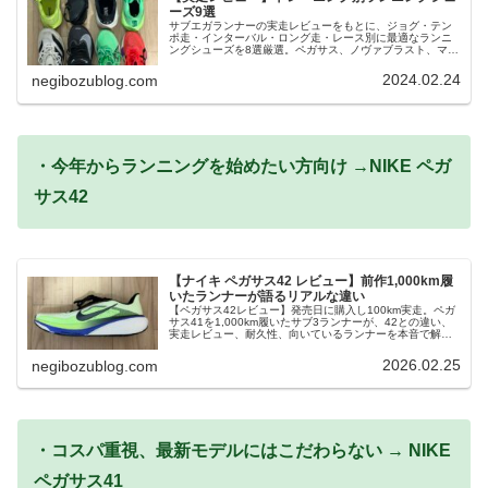
ーズ9選
サブエガランナーの実走レビューをもとに、ジョグ・テン
ポ走・インターバル・ロング走・レース別に最適なランニ
ングシューズを8選厳選。ペガサス、ノヴァブラスト、マジ
ックスピード、クリフトン、EVO SL、ベクティブフォワ
ード、メタスピードシリーズほか実体験で使い分けを解
2024.02.24
negibozublog.com
説。
・今年からランニングを始めたい方向け →NIKE ペガ
サス42
【ナイキ ペガサス42 レビュー】前作1,000km履
いたランナーが語るリアルな違い
【ペガサス42レビュー】発売日に購入し100km実走。ペガ
サス41を1,000km履いたサブ3ランナーが、42との違い、
実走レビュー、耐久性、向いているランナーを本音で解
説。41との比較やセール情報も紹介しています。
2026.02.25
negibozublog.com
・コスパ重視、最新モデルにはこだわらない → NIKE
ペガサス41