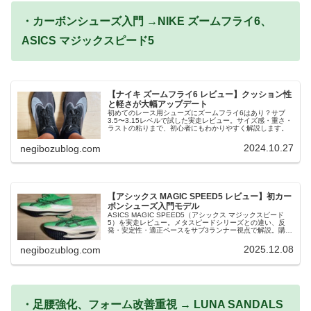
・カーボンシューズ入門 →NIKE ズームフライ6、
ASICS マジックスピード5
【ナイキ ズームフライ6 レビュー】クッション性
と軽さが大幅アップデート
初めてのレース用シューズにズームフライ6はあり？サブ
3.5〜3.15レベルで試した実走レビュー。サイズ感・重さ・
ラストの粘りまで、初心者にもわかりやすく解説します。
2024.10.27
negibozublog.com
【アシックス MAGIC SPEED5 レビュー】初カー
ボンシューズ入門モデル
ASICS MAGIC SPEED5（アシックス マジックスピード
5）を実走レビュー。メタスピードシリーズとの違い、反
発・安定性・適正ペースをサブ3ランナー視点で解説。購入
前に知るべきポイントをまとめました。
2025.12.08
negibozublog.com
・足腰強化、フォーム改善重視 → LUNA SANDALS