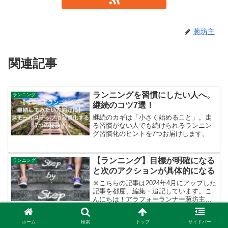
葱坊主
関連記事
ランニングを習慣にしたい人へ。
ランニング
継続のコツ7選！
継続のカギは「小さく始めること」。走
る習慣がない人でも続けられるランニン
グ習慣化のヒントを7つお届けします。
【ランニング】目標が明確になる
ランニング
と次のアクションが具体的になる
※こちらの記事は2024年4月にアップした
記事を都度、編集・追記しています。こ
んにちは！アラフォーランナー葱坊主で
す！今朝は早起きして朝日を浴びながら
約1時間掛けて12km走をしてきました！
ホーム
検索
トップ
サイドバー
おそらく来週の長野マラソン前の最後の
長野マラソン2024レポ⑥～振り
ランニング