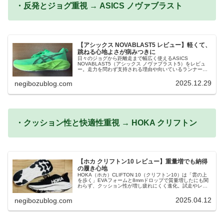
・反発とジョグ重視 → ASICS ノヴァブラスト
【アシックス NOVABLAST5 レビュー】軽くて、
跳ねる心地よさが病みつきに
日々のジョグから距離走まで幅広く使えるASICS
NOVABLAST5（アシックス ノヴァブラスト5）をレビュ
ー。走力を問わず支持される理由や向いているランナー像
を実体験ベースでまとめました。
2025.12.29
negibozublog.com
・クッション性と快適性重視 → HOKA クリフトン
【ホカ クリフトン10 レビュー】重量増でも納得
の履き心地
HOKA（ホカ）CLIFTON 10（クリフトン10）は「雲の上
を歩く」EVAフォームと8mmドロップで質量増したにも関
わらず、クッション性が増し疲れにくく進化。試走やレー
スでの使い心地もリアルレポート！
2025.04.12
negibozublog.com