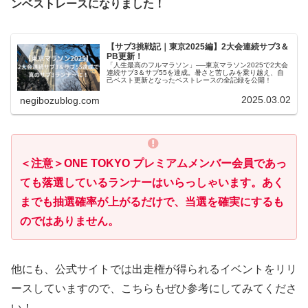
ンベストレースになりました！
【サブ3挑戦記｜東京2025編】2大会連続サブ3＆
PB更新！
「人生最高のフルマラソン」──東京マラソン2025で2大会
連続サブ3＆サブ55を達成。暑さと苦しみを乗り越え、自
己ベスト更新となったベストレースの全記録を公開！
2025.03.02
negibozublog.com
＜注意＞
ONE TOKYO プレミアムメンバー会員
であっ
ても落選しているランナーはいらっしゃいます。あく
までも抽選確率が上がるだけで、当選を確実にするも
のではありません。
他にも、公式サイトでは出走権が得られるイベントをリリ
ースしていますので、こちらもぜひ参考にしてみてくださ
い！