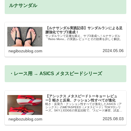
ルナサンダル
【ルナサンダル実践記④】サンダルランによる足
腰強化でサブ3達成！
サンダルランで足腰を鍛え、サブ3達成へ！ルナサンダル
「Retro Mono」の実践レビューとその効果を詳しく解説。
2024.05.06
negibozublog.com
・レース用 → ASICS メタスピードシリーズ
【アシックス メタスピードトーキョー レビュ
ー】軽さと反発、クッション性すべてが進化
軽さ・反発力・クッション性すべてが進化したASICS（ア
シックス）のMETASPEED（メタスピード）TOKYOシリ
ーズ。SKYとEDGEの実走比較で、“スピード練習、試走、
そしてレース本番”それぞれ実走してのレビューです。
2025.08.03
negibozublog.com