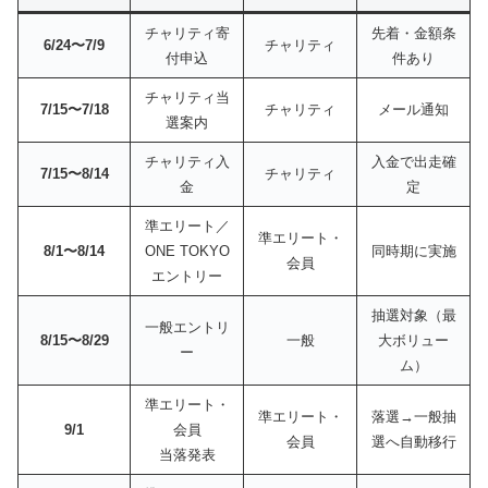
チャリティ寄
先着・金額条
6/24〜7/9
チャリティ
付申込
件あり
チャリティ当
7/15〜7/18
チャリティ
メール通知
選案内
チャリティ入
入金で出走確
7/15〜8/14
チャリティ
金
定
準エリート／
準エリート・
8/1〜8/14
ONE TOKYO
同時期に実施
会員
エントリー
抽選対象（最
一般エントリ
8/15〜8/29
一般
大ボリュー
ー
ム）
準エリート・
準エリート・
落選→一般抽
9/1
会員
会員
選へ自動移行
当落発表