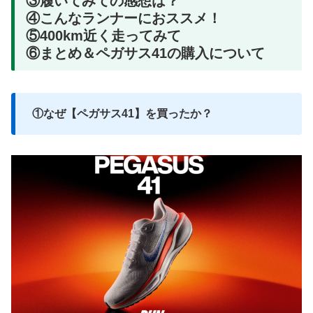
③履いてみての感想は？
④こんなランナーにおススメ！
⑤400km近く走ってみて
⑥まとめ＆ペガサス41の購入について
①なぜ【ペガサス41】を買ったか？