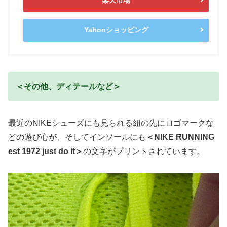
Yahooショッピング
＜その他、ディテールなど＞
最近のNIKEシューズにも見られる紐の先にロゴマークな
どの遊び心が、そしてインソールにも
＜
N
I
K
E
R
U
N
N
I
N
G
est 1972 just do it＞
の文字がプリントされています。