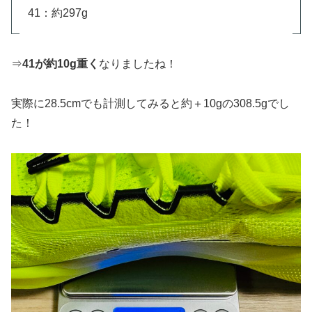
41：約297g
⇒
41が約10g重く
なりましたね！
実際に28.5cmでも計測してみると約＋10gの308.5gでし
た！