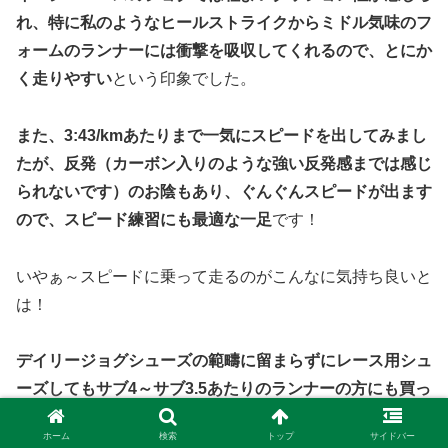
れ、特に私のようなヒールストライクからミドル気味のフ
ォームのランナーには衝撃を吸収してくれるので、とにか
く走りやすい
という印象でした。
また、3:43/kmあたりまで一気にスピードを出してみまし
たが、反発（カーボン入りのような強い反発感までは感じ
られないです）のお陰もあり、ぐんぐんスピードが出ます
ので、スピード練習にも最適な一足
です！
いやぁ～スピードに乗って走るのがこんなに気持ち良いと
は！
デイリージョグシューズの範疇に留まらずにレース用シュ
ーズしてもサブ4～サブ3.5あたりのランナーの方にも買っ
て損はしない一足だと思います！
ホーム
検索
トップ
サイドバー