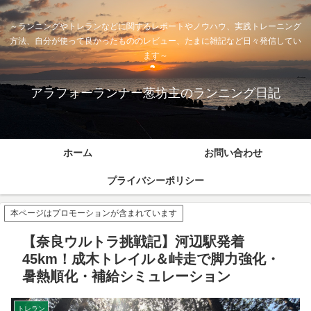
～ランニングやトレランなどに関するレポートやノウハウ、実践トレーニング
方法、自分が使って良かったもののレビュー、たまに雑記など日々発信してい
ます～
アラフォーランナー葱坊主のランニング日記
ホーム
お問い合わせ
プライバシーポリシー
本ページはプロモーションが含まれています
【奈良ウルトラ挑戦記】河辺駅発着
45km！成木トレイル＆峠走で脚力強化・
暑熱順化・補給シミュレーション
トレラン