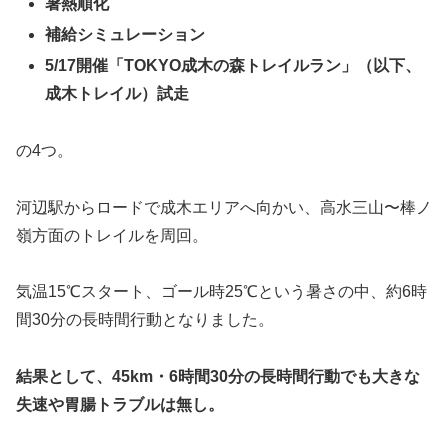
暑熱順化
補給シミュレーション
5/17開催「TOKYO成木の森トレイルラン」（以下、
成木トレイル）試走
の4つ。
河辺駅からロードで成木エリアへ向かい、高水三山〜棒ノ
嶺方面のトレイルを周回。
気温15℃スタート、ゴール時25℃という暑さの中、約6時
間30分の長時間行動となりました。
結果として、45km・6時間30分の長時間行動でも大きな
失速や胃腸トラブルは無し。