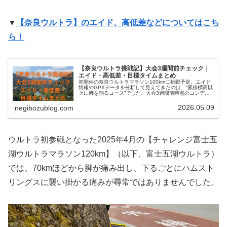
▼
【奈良ウルトラ】のエイド、高低差などについてはこち
ら！
【奈良ウルトラ挑戦記】大会3週間前チェック｜
エイド・高低差・目標タイムまとめ
初開催の奈良ウルトラマラソン100kmに挑戦予定。エイド
情報やGPXデータを分析して見えてきたのは、“累積標高以
上に脚を削るコース”でした。大会3週間前時点のコンディ
ションや目標タイム、本番までの過ごし方も含めて整理し
ます。
2026.05.09
negibozublog.com
ウルトラ初参戦となった2025年4月の【チャレンジ富士五
湖ウルトラマラソン120km】（以下、富士五湖ウルトラ）
では、70kmほどから脚が痛み出し、下るごとにハムスト
リングスに襲い掛かる痛みが尋常ではありませんでした。