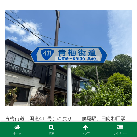
青梅街道（国道411号）に戻り、二俣尾駅、日向和田駅、
青梅駅と通過し、青梅マラソンのスタート地点を通過し、
ホーム
検索
トップ
サイドバー
13時すぎに河辺駅に到着！