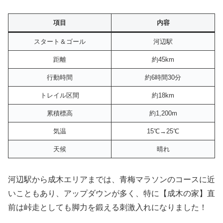
項目
内容
スタート＆ゴール
河辺駅
距離
約45km
行動時間
約6時間30分
トレイル区間
約18km
累積標高
約1,200m
気温
15℃→25℃
天候
晴れ
河辺駅から成木エリアまでは、青梅マラソンのコースに近
いこともあり、アップダウンが多く、特に【成木の家】直
前は峠走としても脚力を鍛える刺激入れになりました！