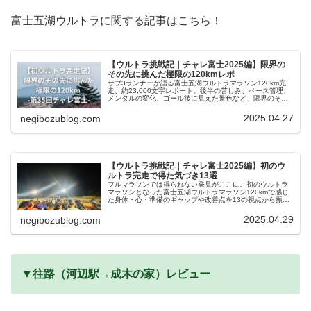
富士五湖ウルトラに関する記事はこちら！
【ウルトラ挑戦記｜チャレ富士2025編】限界の
その先に挑んだ極限の120kmレポ
サブ3ランナーが語る富士五湖ウルトラマラソン120km完
走、約23,000文字レポート。後半の苦しみ、ペース管理、
メンタルの変化、ゴール後に見えた景色など、限界のその
先に見えた極限とは！？
2025.04.27
negibozublog.com
【ウルトラ挑戦記｜チャレ富士2025編】初のウ
ルトラ完走で得た気づき13選
フルマラソンでは得られない発見がここに。初のウルトラ
マラソンとなった富士五湖ウルトラマラソン120kmで感じ
た身体・心・準備のギャップや改善点を13の視点から振り
返る
2025.04.29
negibozublog.com
▼往路（河辺駅→成木の家）レビュー