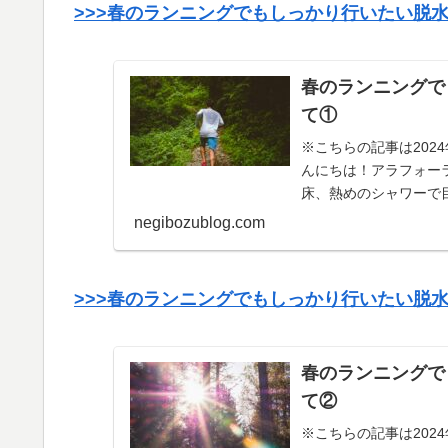
>>>春のランニングでもしっかり行いたい脱
春のランニングで
て①
※こちらの記事は202
んにちは！アラフォー
床、熱めのシャワーで目
走＆筋トレの疲...
negibozublog.com
>>>春のランニングでもしっかり行いたい脱
春のランニングで
て②
※こちらの記事は202