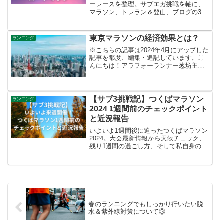
ーレースを整理。サブエガ挑戦を軸に、
マラソン、トレラン＆登山、ブログの3本
柱について1年をどう組み立てていくかを
実体験ベースでまとめました。
東京マラソンの経済効果とは？
ランニング
※こちらの記事は2024年4月にアップした
記事を都度、編集・追記しています。こ
んにちは！アラフォーランナー葱坊主で
す！今日のブログでは先月開催された
【東京マラソン】の経済効果についてで
す。公式サイトからのリンクに・2023年
度の経済効果・2...
【サブ3挑戦記】つくばマラソン
ランニング
2024 1週間前のチェックポイント
と近況報告
いよいよ1週間後に迫ったつくばマラソン
2024。大会最新情報から天候チェック、
残り1週間の過ごし方、そして私自身の近
況まで、アラフォー・サブ3を狙うランナ
ー視点で整理しました！
春のランニングでもしっかり行いたい脱
水＆紫外線対策について③