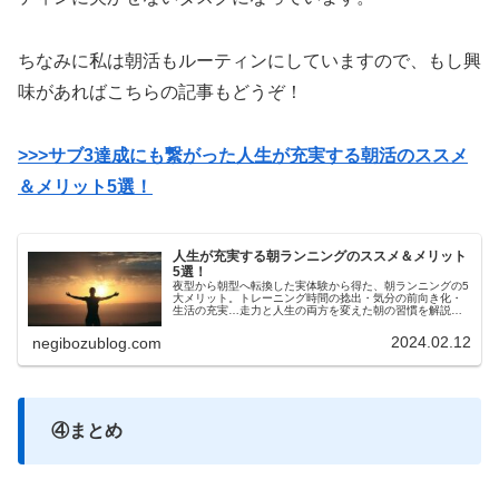
ちなみに私は朝活もルーティンにしていますので、もし興
味があればこちらの記事もどうぞ！
>>>サブ3達成にも繋がった人生が充実する朝活のススメ
＆メリット5選！
人生が充実する朝ランニングのススメ＆メリット
5選！
夜型から朝型へ転換した実体験から得た、朝ランニングの5
大メリット。トレーニング時間の捻出・気分の前向き化・
生活の充実…走力と人生の両方を変えた朝の習慣を解説し
ます！
2024.02.12
negibozublog.com
④まとめ