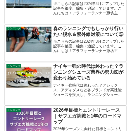
※こちらの記事は2024年4月にアップした
記事を都度、編集・追記しています。こ
んにちは！アラフォーランナー葱坊主で
す！今日から新学期ですね！ついこない
だ正月を迎えたばかりでしたが、あっと
いう間に2024年も1/4が終了しました！皆
春のランニングでもしっかり行い
ランニング
さんは年初...
たい脱水＆紫外線対策について③
※こちらの記事は2024年3月にアップした
記事を都度、編集・追記しています。こ
んにちは！アラフォーランナー葱坊主で
す！今朝も昨日に引き続き完全休養にし
て、身体をしっかり休めたいと思いま
す。花粉予報が最高レベルの都内です
ナイキ一強の時代は終わった？ラ
ランニング
が、薬がいよいよ効かな...
ンニングシューズ業界の勢力図が
変わり始めている
ナイキ一強時代は終わった？アシック
ス、アディダスなど各ブランドが高性能
シューズを投入し、ランニングシューズ
業界は戦国時代へ。最新の勢力図をラン
ナー目線でわかりやすく解説します。
2026年目標とエントリーレース
ランニング
｜サブエガ挑戦と1年のロードマ
ップ
2026年シーズンに向けた目標とエントリ