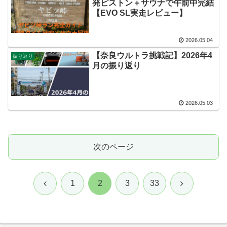
発ピストン＋サウナで午前中完結
【EVO SL実走レビュー】
2026.05.04
【奈良ウルトラ挑戦記】2026年4
振り返り
月の振り返り
2026.05.03
次のページ
前
次
1
2
3
33
へ
へ