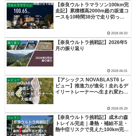
【奈良ウルトラマラソン100km完
ウルトラマラソン
走記】累積標高2000m超の坂道コ
ースを10時間38分で走り切った
戦略を振り返る
2026.06.03
【奈良ウルトラ挑戦記】2026年5
振り返り
月の振り返り
2026.06.01
【アシックス NOVABLAST6 レ
レビュー
ビュー】推進力が進化！走れるデ
イリートレーナーへ生まれ変わっ
た一足
2026.05.29
【奈良ウルトラ挑戦記】成木の森
トレラン
トレイル完走｜暑熱・補給不足・
熱中症リスクで見えた100km完走
への課題