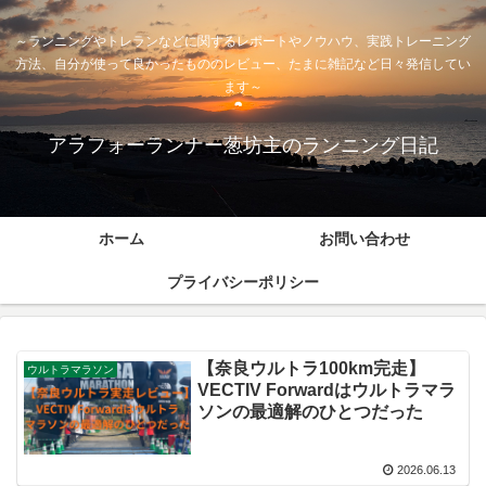
～ランニングやトレランなどに関するレポートやノウハウ、実践トレーニング
方法、自分が使って良かったもののレビュー、たまに雑記など日々発信してい
ます～
アラフォーランナー葱坊主のランニング日記
ホーム
お問い合わせ
プライバシーポリシー
【奈良ウルトラ100km完走】
ウルトラマラソン
VECTIV Forwardはウルトラマラ
ソンの最適解のひとつだった
2026.06.13