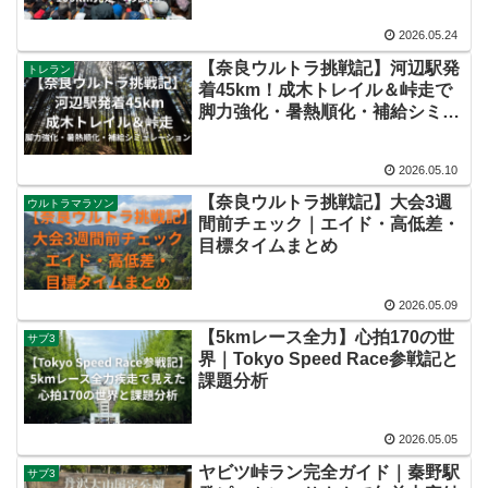
2026.05.24
【奈良ウルトラ挑戦記】河辺駅発
トレラン
着45km！成木トレイル＆峠走で
脚力強化・暑熱順化・補給シミュ
レーション
2026.05.10
【奈良ウルトラ挑戦記】大会3週
ウルトラマラソン
間前チェック｜エイド・高低差・
目標タイムまとめ
2026.05.09
【5kmレース全力】心拍170の世
サブ3
界｜Tokyo Speed Race参戦記と
課題分析
2026.05.05
ヤビツ峠ラン完全ガイド｜秦野駅
サブ3