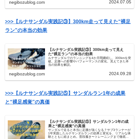
2024.07.05
negibozublog.com
>>>【ルナサンダル実践記③】300km走って見えた“裸足
ラン”の本当の効果
【ルナサンダル実践記③】300km走って見え
た“裸足ラン”の本当の効果
ルナサンダルでのランニングを4か月間継続し、300kmを突
破。足腰への影響やパフォーマンスの変化、見えてきた本
当の効果を解説。
2024.09.28
negibozublog.com
>>>【ルナサンダル実践記⑤】サンダルラン1年の成果
と“裸足感覚”の真価
【ルナサンダル実践記⑤】サンダルラン1年の成
果と“裸足感覚”の真価
サンダルで走ると本当に足腰が強くなる？サブ3ランナーが
1年実践したルナサンダルランの効果と変化を、リアルな体
験とともに総まとめ。普段履き〜トレーニングまで徹底レ