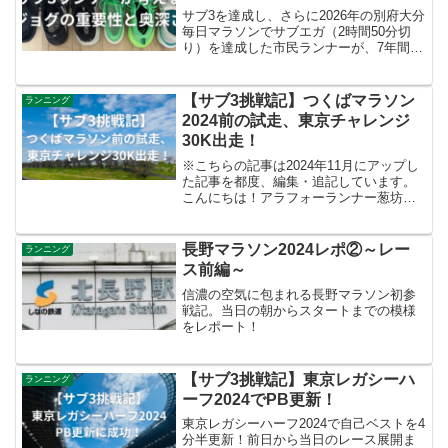
サブ3を達成し、さらに2026年の別府大分
毎日マラソンでサブエガ（2時間50分切
り）を達成した市民ランナーが、7年間の
ランニングライフから導き出した「ジョ
グの本当の役割」を解説。ペース・距
離・頻度・考え方まで実体験ベースとオ
【サブ3挑戦記】つくばマラソン
ランニング
ススメジョグシューズをまとめました。
2024前の試走、東京チャレンジ
30K出走！
※こちらの記事は2024年11月にアップし
た記事を都度、編集・追記しています。
こんにちは！アラフォーランナー葱坊主
です！11月24日（日）に迫った【つくば
マラソン2024】前の試走＆現在の走力チ
ェックとして有料練習会【東京チャレン
長野マラソン2024レポ②～レー
ランニング
ジ30K】...
ス前編～
信濃の空気に包まれる長野マラソン初参
戦記。当日の朝からスタートまでの模様
をレポート！
【サブ3挑戦記】東京レガシーハ
ランニング
ーフ2024でPB更新！
東京レガシーハーフ2024で自己ベストを4
分半更新！前日から当日のレース展開ま