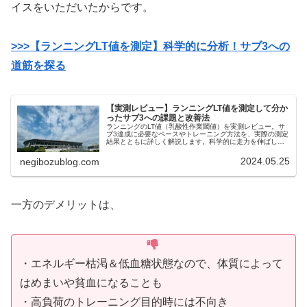
イスをいただいたからです。
>>>【ランニングLT値を測定】科学的に分析！サブ3への
道筋を探る
【実測レビュー】ランニングLT値を測定して分か
ったサブ3への課題と改善法
ランニングのLT値（乳酸性作業閾値）を実測レビュー。サ
ブ3達成に必要なペースやトレーニング方法を、実際の測定
結果とともに詳しく解説します。科学的に走力を伸ばした
いランナー必見。
2024.05.25
negibozublog.com
一方のデメリットは、
・エネルギー枯渇＆低血糖状態なので、体質によって
はめまいや貧血になることも
・高負荷のトレーニング目的時には不向き