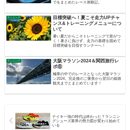
でをまとめたレース体験記。
目標突破へ！夏こそ走力UPチャ
ランニング
ンス&トレーニングメニューにつ
いて
暑い夏だからこそトレーニングで差がつ
く！暑さに負けず、走力の基礎を固めて
目標突破を目指すランナーへ！
大阪マラソン2024＆関西旅行レ
ランニング
ポ⑥
極寒の中でのレースとなった大阪マラソ
ン2024。完走後のご褒美から翌日の姫路
観光までとまとめています！
ナイキ一強の時代は終わった？ランニン
グシューズ業界の勢力図が変わり始めて
いる