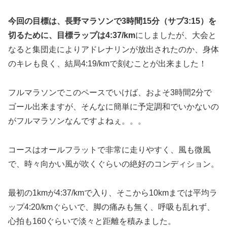
今回の目標は、長野マラソンで3時間15分（サブ3:15）を
切るために、目標ラップは4:37/km
にしましたが、大会と
なると集団走によりアドレナリンが放出されたのか、身体
のキレも良く、結局4:19/kmで刻むことが出来ました！
フルマラソンでこのペースでいけば、およそ3時間2分で
ゴール出来ますが、そんなに簡単に予定調和でいかないの
がフルマラソンなんですよねぇ。。。
コースはオールフラットで非常に走りやすく、風も微風
で、時々向かい風が吹くぐらいの絶好のコンディション。
最初の1kmが4:37/kmで入り、そこから10kmまでは平均ラ
ップ4:20/kmぐらいで、脚の痛みも無く、呼吸も乱れず、
心拍も160ぐらいで淡々と距離を積みました。