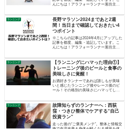
んにちは！アラフォーランナー葱坊主で
す！今朝は夜明けとともに、ゆるジョグ
10kmランしてきました！都心は昨日の春
一番の影響で、今朝もまだ風がビュンビ
長野マラソン2024まであと2週
ランニング
ュン吹いていま...
間！当日まで確認しておきたい4
つポイント
※こちらの記事は2024年4月にアップした
記事を都度、編集・追記しています。こ
んにちは！アラフォーランナー葱坊主で
す！今朝は昨日のハーフマラソン大会の
疲労抜き兼ねてお花見＆新緑を見なが
ら、ゆるジョグしてきました！朝イチの
【ランニングにハマった理由①】
ランニング
クリアな空気、そして...
トレーニング後のビールと食事の
美味しさに覚醒！
お酒好きランナーであれば誰しもが美味
いと感じたランニング後やレース後のビ
ール！その格別の美味さにハマってしま
ったアラフォーランナーについてまとめ
ています。
故障知らずのランナーへ：西荻
ランニング
窪・つきひ整体でケアする“自己
投資ラン”
走った後の“ご褒美メンテ”。整体と情報交
換で血流改善＆身体が軽くなる感覚を体