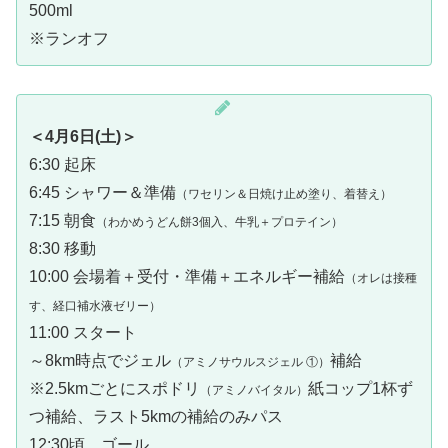
500ml
※ランオフ
＜4月6日(土)＞
6:30 起床
6:45 シャワー＆準備
（ワセリン＆日焼け止め塗り、着替え）
7:15 朝食
（わかめうどん餅3個入、牛乳＋プロテイン）
8:30 移動
10:00 会場着＋受付・準備＋エネルギー補給
（オレは接種
す、経口補水液ゼリー）
11:00 スタート
～8km時点でジェル
補給
（アミノサウルスジェル ①）
※2.5kmごとにスポドリ
紙コップ1杯ず
（アミノバイタル）
つ補給、ラスト5kmの補給のみパス
12:30頃 ゴール