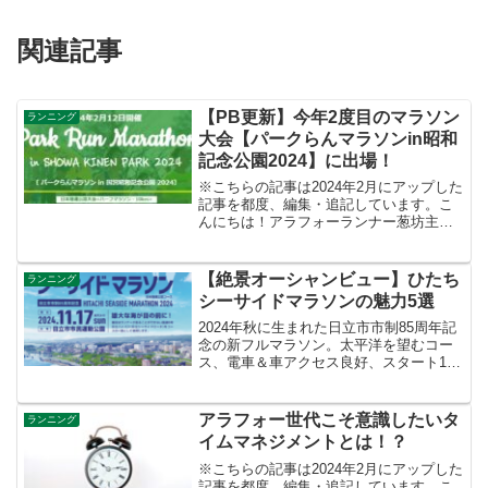
関連記事
【PB更新】今年2度目のマラソン
ランニング
大会【パークらんマラソンin昭和
記念公園2024】に出場！
※こちらの記事は2024年2月にアップした
記事を都度、編集・追記しています。こ
んにちは！アラフォーランナー葱坊主で
す！昨日は予定通り、【パークらんマラ
ソンin昭和記念公園2024】のハーフマラ
ソンの部に出場してきました！2週連続の
【絶景オーシャンビュー】ひたち
ランニング
昭和記念公...
シーサイドマラソンの魅力5選
2024年秋に生まれた日立市市制85周年記
念の新フルマラソン。太平洋を望むコー
ス、電車＆車アクセス良好、スタート10
時で前日余裕あり。御岩神社や海鮮グル
メも楽しめるマラソン旅プランなどまと
めてみました。
アラフォー世代こそ意識したいタ
ランニング
イムマネジメントとは！？
※こちらの記事は2024年2月にアップした
記事を都度、編集・追記しています。こ