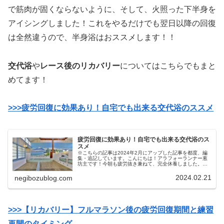
で筋肉が固くならないように、そして、火照った下半身を
アイシングしました！これをやるだけでも翌日以降の回復
は全然違うので、半身浴はおススメします！！
交代浴
や
レース後のリカバリー
についてはこちらでもまと
めてます！
>>>疲労回復に効果あり！自宅でも出来る交代浴のススメ
疲労回復に効果あり！自宅でも出来る交代浴のス
スメ
※こちらの記事は2024年2月にアップした記事を都度、編
集・追記しています。こんにちは！アラフォーランナー葱
坊主です！今朝も疲労抜き兼ねて、完全休養しました。昨
日と今日の寒暖差はなんと、都心は約17℃！夏が来たらと
思ったら急に真冬の天候に戻...
2024.02.21
negibozublog.com
>>>【リカバリー】フルマラソン後の疲労回復期間と練習
再開のタイミング