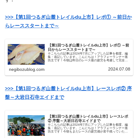
>>>【第1回つるぎ山麓トレイルdu上市】レポ① ～前日か
らレーススタートまで～
【第1回つるぎ山麓トレイルdu上市】レポ① ～前
日からレーススタートまで～
※こちらの記事は2024年7月にアップした記事を都度、編
集・追記しています。こんにちは！アラフォーランナー葱
坊主です！今朝は昨日のレース後の疲労を考慮して完全オ
フで身体を休めました！下半身の筋肉痛はほとんど無いの
で明日からトレーニング再開予...
2024.07.08
negibozublog.com
>>>【第1回つるぎ山麓トレイルdu上市】レースレポ② 序
盤～大岩日石寺エイドまで
【第1回つるぎ山麓トレイルdu上市】レースレポ
② 序盤～大岩日石寺エイドまで
※こちらの記事は2024年7月にアップした記事を都度、編
集・追記しています。こんにちは！アラフォーランナー葱
坊主です！今朝もまだレースの疲労感が若干残っていた大
事を取ってオフにしました！明日からは身体の状態を見な