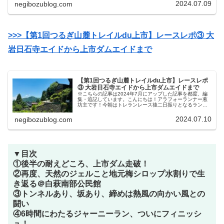
がら少しずつ通常のトレーニン...
2024.07.09
negibozublog.com
>>>【第1回つるぎ山麓トレイルdu上市】レースレポ③ 大
岩日石寺エイドから上市ダムエイドまで
【第1回つるぎ山麓トレイルdu上市】レースレポ
③ 大岩日石寺エイドから上市ダムエイドまで
※こちらの記事は2024年7月にアップした記事を都度、編
集・追記しています。こんにちは！アラフォーランナー葱
坊主です！今朝はトレランレース後二日振りとなるランニ
ングで、疲労抜き兼ねてサンダルランをしてきました！筋
肉痛や内臓疲労のダメージは少...
2024.07.10
negibozublog.com
▼目次
①後半の耐えどころ、上市ダム走破！
②再度、天然のジェルこと地元梅シロップ水割りで生
き返る＠白萩南部公民館
③トンネルあり、坂あり、締めは熱風の向かい風との
闘い
④6時間にわたるジャーニーラン、ついにフィニッシ
ュ！