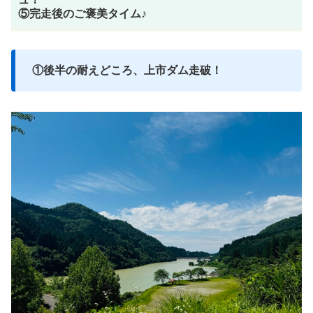
⑤完走後のご褒美タイム♪
①後半の耐えどころ、上市ダム走破！