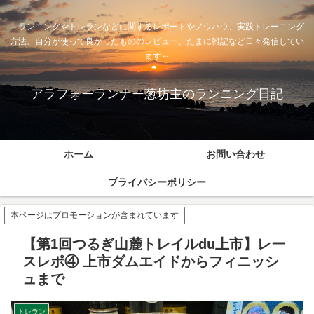
～ランニングやトレランなどに関するレポートやノウハウ、実践トレーニング
方法、自分が使って良かったもののレビュー、たまに雑記など日々発信してい
ます～
アラフォーランナー葱坊主のランニング日記
ホーム
お問い合わせ
プライバシーポリシー
本ページはプロモーションが含まれています
【第1回つるぎ山麓トレイルdu上市】レー
スレポ④ 上市ダムエイドからフィニッシ
ュまで
トレラン