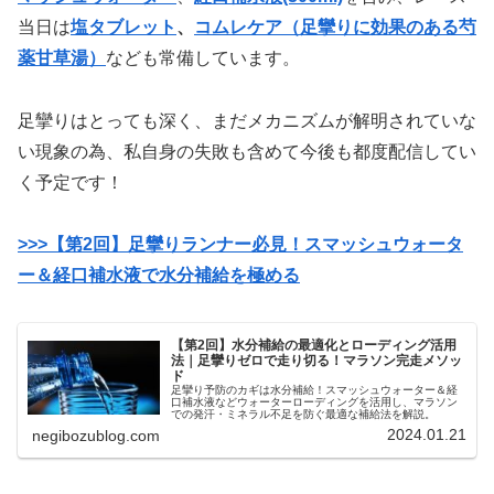
当日は
塩タブレット
、
コムレケア（足攣りに効果のある芍
薬甘草湯）
なども常備しています。
足攣りはとっても深く、まだメカニズムが解明されていな
い現象の為、私自身の失敗も含めて今後も都度配信してい
く予定です！
>>>【第2回】足攣りランナー必見！スマッシュウォータ
ー＆経口補水液で水分補給を極める
【第2回】水分補給の最適化とローディング活用
法｜足攣りゼロで走り切る！マラソン完走メソッ
ド
足攣り予防のカギは水分補給！スマッシュウォーター＆経
口補水液などウォーターローディングを活用し、マラソン
での発汗・ミネラル不足を防ぐ最適な補給法を解説。
2024.01.21
negibozublog.com