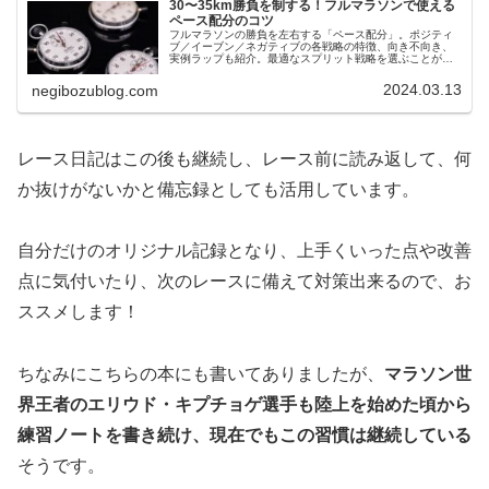
30〜35km勝負を制する！フルマラソンで使える
ペース配分のコツ
フルマラソンの勝負を左右する「ペース配分」。ポジティ
ブ／イーブン／ネガティブの各戦略の特徴、向き不向き、
実例ラップも紹介。最適なスプリット戦略を選ぶことが記
録更新に繋がります。
2024.03.13
negibozublog.com
レース日記はこの後も継続し、レース前に読み返して、何
か抜けがないかと備忘録としても活用しています。
自分だけのオリジナル記録となり、上手くいった点や改善
点に気付いたり、次のレースに備えて対策出来るので、お
ススメします！
ちなみにこちらの本にも書いてありましたが、
マラソン世
界王者のエリウド・キプチョゲ選手も陸上を始めた頃から
練習ノートを書き続け、現在でもこの習慣は継続している
そうです。