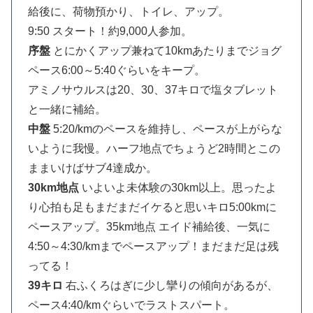
給後に、荷物預かり、トイレ、アップ。
9:50 スタート！約9,000人参加。
序盤
とにかくアップ兼ねて10kmあたりまでジョグ
ペース6:00～5:40ぐらいをキープ。
アミノサウルスは20、30、37キロで塩タブレット
と一緒に補給。
中盤
5:20/kmのペースを維持し、ペースが上がらな
いように我慢。ハーフ地点でちょうど2時間とこの
ままいけばサブ4達成か。
30km地点
いよいよ未体験の30km以上。思ったよ
り心拍も足もまだまだイケると思いキロ5:00kmに
ペースアップ。35km地点 エイド補給後、一気に
4:50～4:30/kmまでペースアップ！まだまだ足は残
ってる！
39キロ
右ふくろはぎに少し攣りの傾向があるが、
ペース4:40/kmぐらいでラストスパート。