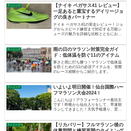
内でも警報級の大雪予報とのことで、せ
【ナイキ ペガサス41 レビュー】
ランニング
っかくの日曜日に練...
一足あると重宝するデイリージョ
グの良きパートナー
ナイキ ペガサス41の実走レビュー！ジョ
グからスピード練習まで対応する万能シ
ューズの魅力を詳細な比較とともにお届
けします。
雨の日のマラソン対策完全ガイ
ランニング
ド：低体温を防ぐ11のアイテム
寒さと雨に打ち勝つ！マラソンで低体温
を防ぐための11の必須アイテムを、実際
のレース経験からご紹介します。
いよいよ明日開催！仙台国際ハー
ランニング
フマラソン大会2024！
こんにちは！アラフォーランナー葱坊主
です！昨晩から仙台入りをして、早速朝
ランしてきました！天気予報通り、雲ひ
とつない晴天の中、ひと足早く新緑のト
ンネルをくぐってきました！さて、いよ
いよ明日に迫った仙台国際ハーフマラソ
【リカバリー】フルマラソン後の
ランニング
ン！気になる天気などにつ...
休養期間と練習再開のタイミング