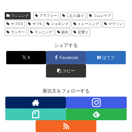
ランニング
アラフォー
こむら返り
コムレケア
サブ3.5
サブ4
ジョギング
トレーニング
マラソン
ランナー
ランニング
脱水
足攣り
シェアする
X
Facebook
はてブ
コピー
葱坊主をフォローする