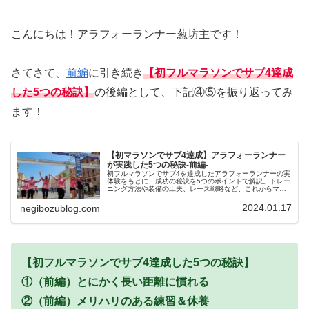
こんにちは！アラフォーランナー葱坊主です！
さてさて、
前編
に引き続き
【初フルマラソンでサブ4達成
した5つの秘訣】
の後編として、下記④⑤を振り返ってみ
ます！
【初マラソンでサブ4達成】アラフォーランナー
が実践した5つの秘訣-前編-
初フルマラソンでサブ4を達成したアラフォーランナーの実
体験をもとに、成功の秘訣を5つのポイントで解説。トレー
ニング方法や装備の工夫、レース戦略など、これからマラ
ソンやサブ4に挑戦する方必見の内容です。
2024.01.17
negibozublog.com
【初フルマラソンでサブ4達成した5つの秘訣】
①（前編）とにかく長い距離に慣れる
②（前編）メリハリのある練習＆休養