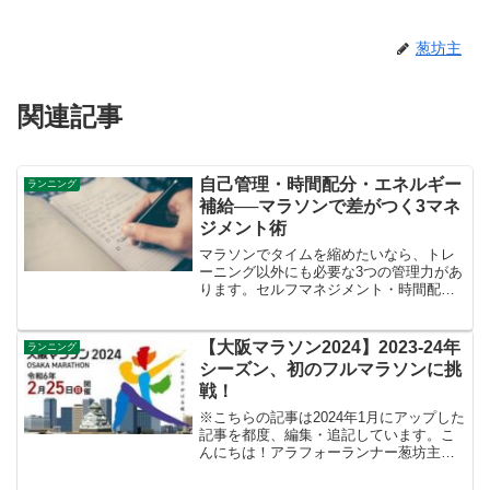
葱坊主
関連記事
自己管理・時間配分・エネルギー
ランニング
補給──マラソンで差がつく3マネ
ジメント術
マラソンでタイムを縮めたいなら、トレ
ーニング以外にも必要な3つの管理力があ
ります。セルフマネジメント・時間配
分・補給のルールを知ることで、これま
での走りが変わるかもしれません！
【大阪マラソン2024】2023-24年
ランニング
シーズン、初のフルマラソンに挑
戦！
※こちらの記事は2024年1月にアップした
記事を都度、編集・追記しています。こ
んにちは！アラフォーランナー葱坊主で
す！今朝はいつもと比べて比較的そんな
に寒くなかったですが、週末にかけて都