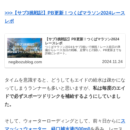
>>>【サブ3挑戦記】PB更新！つくばマラソン2024レース
レポ
【サブ3挑戦記】PB更新！つくばマラソン2024
レースレポ
つくばマラソン2024をサブ3狙いで挑戦！レース前日の準
備からレース当日の戦略、足攣りとの闘い、PB更新までを
詳細にレポート。
2024.11.24
negibozublog.com
タイムを意識すると、どうしてもエイドの給水は疎かにな
ってしまうランナーも多いと思いますが、
私は毎度のエイ
ドで必ずスポーツドリンクを補給するようにしていまし
た。
そして、ウォーターローディングとして、前々日からに
ス
マッシュウォーター
、
経口補水液(500ml)
を呑み、レース