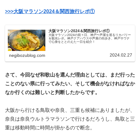
>>>大阪マラソン2024＆関西旅行レポ①
大阪マラソン2024＆関西旅行レポ①
大阪マラソン2024の前々日、神戸〜芦屋を巡るリカバリー
＆観光レポ。神戸クアハウスや芦屋の街歩き、神戸サウナ
で心身をととのえた一日を紹介！
2024.02.27
negibozublog.com
さて、今回なぜ和歌山を選んだ理由としては、まだ行った
ことのない県に行ってみたい、そして機会がなければなか
なか行くのは難しいと判断したからです。
大阪から行ける鳥取や奈良、三重も候補にありましたが、
奈良は奈良ウルトラマラソンで行けるだろうし、鳥取と三
重は移動時間に時間が掛かるので断念。