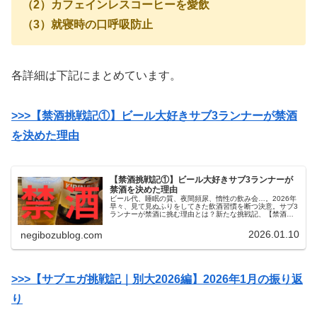
（2）カフェインレスコーヒーを愛飲
（3）就寝時の口呼吸防止
各詳細は下記にまとめています。
>>>【禁酒挑戦記①】ビール大好きサブ3ランナーが禁酒
を決めた理由
【禁酒挑戦記①】ビール大好きサブ3ランナーが
禁酒を決めた理由
ビール代、睡眠の質、夜間頻尿、惰性の飲み会…。2026年
早々、見て見ぬふりをしてきた飲酒習慣を断つ決意。サブ3
ランナーが禁酒に挑む理由とは？新たな挑戦記、【禁酒挑
戦記】がスタート！
2026.01.10
negibozublog.com
>>>【サブエガ挑戦記｜別大2026編】2026年1月の振り返
り