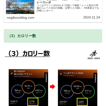
レースレポ
つくばマラソン2024をサブ3狙いで挑戦！レース前日の準
備からレース当日の戦略、足攣りとの闘い、PB更新までを
詳細にレポート。
2024.11.24
negibozublog.com
（3）カロリー数