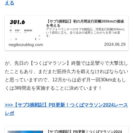
える
【サブ3挑戦記】初の月間走行距離300kmの価値
を考える
アラフォーランナーのサブ3挑戦記。月間走行距離300kmと
いう節目に立ち、走り込みの成果とこれからを見つめ直
す。
2024.06.29
negibozublog.com
が、先日の【つくばマラソン】終盤では足攣りで大撃沈し
たこともあり、まだまだ筋持久力を鍛えなければならない
と思っていますので、12月からは必ず月一回30km走もし
くは3時間走を実施することに決めています！
>>>【サブ3挑戦記】PB更新！つくばマラソン2024レース
レポ
【サブ3挑戦記】PB更新！つくばマラソン2024