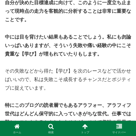
自分が決めた目標達成に向けて、このように一度立ち止ま
って現時点の走力を客観的に分析することは非常に重要な
ことです。
中には目を背けたい結果もあることでしょう。私にも勿論
いっぱいありますが、そういう失敗や痛い経験の中にこそ
貴重な【学び】が埋もれていたりもします。
その失敗などから得た【学び】を次のレースなどで活かせ
ばいいので、私は失敗こそ成長するチャンスだとポジティ
ブに捉えています。
特にこのブログの読者層でもあるアラフォー、アラフィフ
世代はどんどん保守的に入っていきがちな世代。仕事では
難しいこともあるかもしれませんが、せめて趣味の世界で
はアグレッシブにチャレンジしていきたいですよね！
ホーム
検索
トップ
サイドバー