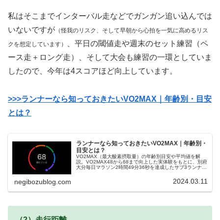
私はそこまでインターバル走などでガンガン追い込んでは
いないですが
（怪我のリスク、そして早朝から心拍を一気に高めるリス
、平日の閾値走や週末のセット練習（ペ
クを想定しています）
ース走＋ロング走）、そして大会も練習の一環としていま
したので、今年は4スコアほど向上しています。
>>>ランナーなら知っておきたいVO2MAX｜年齢別・目安
とは？
ランナーなら知っておきたいVO2MAX｜年齢別・
目安とは？
VO2MAX（最大酸素摂取量）の年齢別目安や平均値を解
説。VO2MAX48から68まで向上した実体験をもとに、別府
大分毎日マラソン2時間49分36秒を達成したサブ3ランナー
が、VO2MAXと走力の関係や向上のコツを紹介します。
2024.03.11
negibozublog.com
（2）走行距離