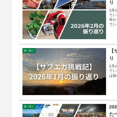
り
3月
てい
年か
てい
【
振り返り
り
2月
てい
は如
2
振り返り
た