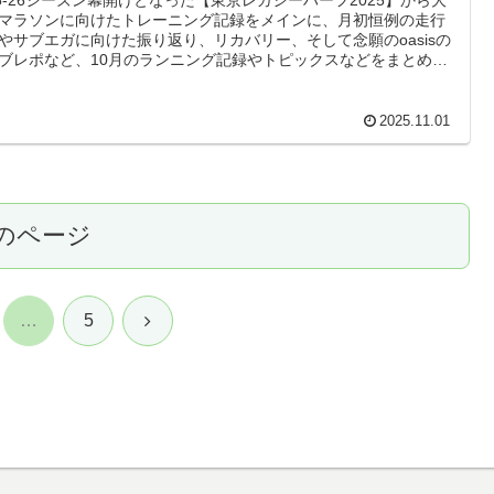
マラソンに向けたトレーニング記録をメインに、月初恒例の走行
やサブエガに向けた振り返り、リカバリー、そして念願のoasisの
ブレポなど、10月のランニング記録やトピックスなどをまとめま
。
2025.11.01
のページ
次
…
5
へ