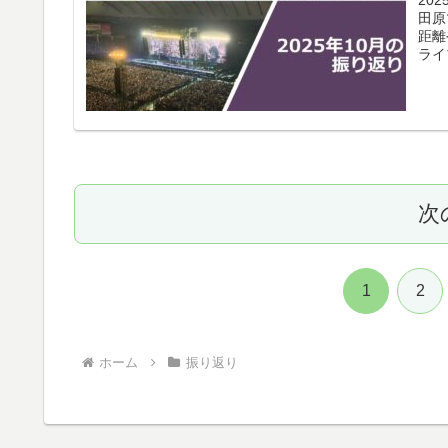
田原
距離
ライ
した
次
1
2
ホーム
振り返り