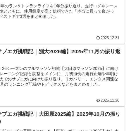
25年のラン＆トレランライフを1年分振り返り。走行ログやレース
憶とともに、使用頻度が高く信頼できた「本当に買って良かっ
ベストギア3選をまとめました。
2025.12.31
サブエガ挑戦記｜別大2026編】2025年11月の振り返
25-26シーズンのフルマラソン初戦【大田原マラソン2025】に向け
レーニング記録と調整をメインに、月初恒例の走行距離や年明け
大でのサブエガに向けた振り返り、リカバリー、エンタメ関連な
1月のランニング記録やトピックスなどをまとめました。
2025.11.30
サブエガ挑戦記｜大田原2025編】2025年10月の振り
り
25-26シーズン幕開けとなった【東京レガシーハーフ2025】から大