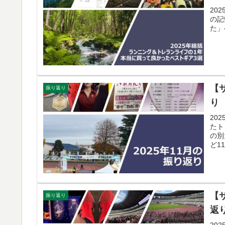
20
の記
た」
【
振り返り
り
20
たト
の別
ど1
【
振り返り
返
20