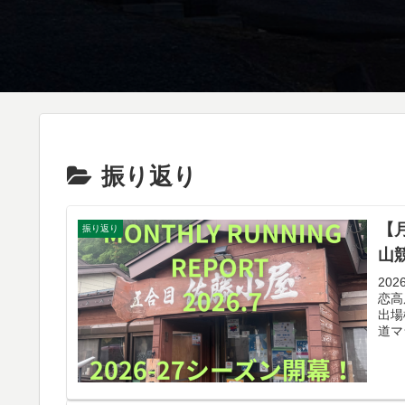
振り返り
【
振り返り
山
20
恋高
出場
道マ