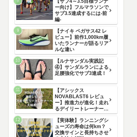
【サブ4～3.5目標ランナ
ー向け】フルマラソンで
サブ3.5達成するには-前
編-
【ナイキ ペガサス42 レ
ビュー】前作1,000km履
いたランナーが語るリア
ルな違い
【ルナサンダル実践記
④】サンダルランによる
足腰強化でサブ3達成！
【アシックス
NOVABLAST6 レビュ
ー】推進力が進化！走れ
るデイリートレーナーへ
生まれ変わった一足
【実体験】ランニングシ
ューズの寿命は何km？
交換サインと長持ちさせ