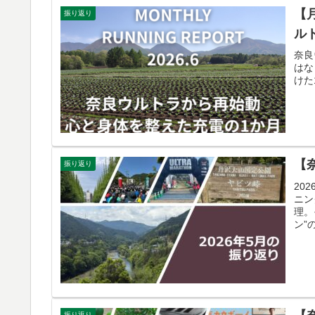
【
振り返り
ル
奈良
はな
けた
【
振り返り
20
ニン
理。
ン”
振り返り