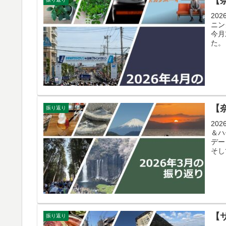
【
20
ニン
今月
た。
【
振り返り
20
＆ハ
デー
そし
【
振り返り