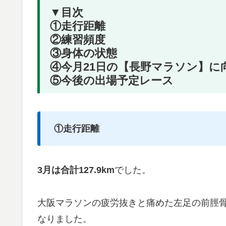
▼目次
①走行距離
②練習頻度
③身体の状態
④今月21日の【長野マラソン】に
⑤今後の出場予定レース
①走行距離
3月は合計127.9km
でした。
大阪マラソンの疲労抜きと痛めた左足の前脛
なりました。