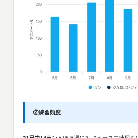
②練習頻度
31日中14ラン
とほぼ週に2～3ペースで練習を