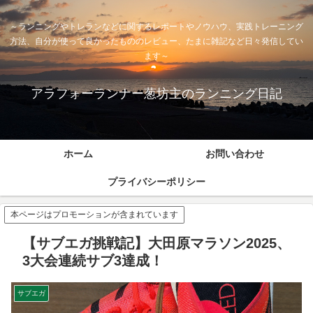
～ランニングやトレランなどに関するレポートやノウハウ、実践トレーニング
方法、自分が使って良かったもののレビュー、たまに雑記など日々発信してい
ます～
アラフォーランナー葱坊主のランニング日記
ホーム
お問い合わせ
プライバシーポリシー
本ページはプロモーションが含まれています
【サブエガ挑戦記】大田原マラソン2025、
3大会連続サブ3達成！
サブエガ