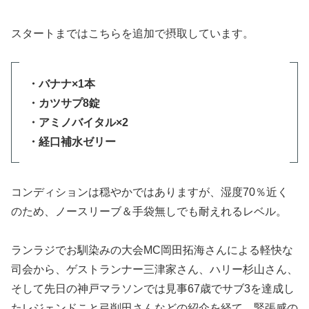
スタートまではこちらを追加で摂取しています。
・バナナ×1本
・カツサプ8錠
・アミノバイタル×2
・経口補水ゼリー
コンディションは穏やかではありますが、湿度70％近く
のため、ノースリーブ＆手袋無しでも耐えれるレベル。
ランラジでお馴染みの大会MC岡田拓海さんによる軽快な
司会から、ゲストランナー三津家さん、ハリー杉山さん、
そして先日の神戸マラソンでは見事67歳でサブ3を達成し
たレジェンドこと弓削田さんなどの紹介を経て、緊張感の