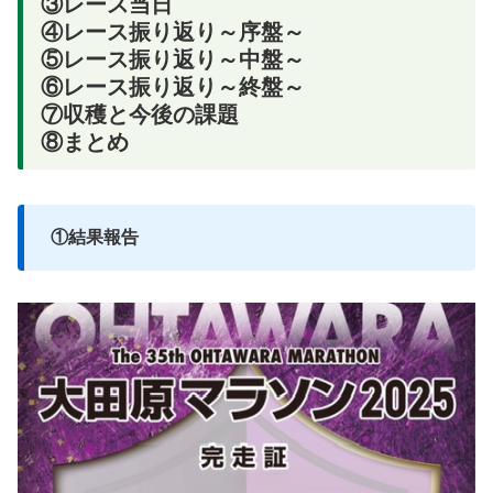
③レース当日
④レース振り返り～序盤～
⑤レース振り返り～中盤～
⑥レース振り返り～終盤～
⑦収穫と今後の課題
⑧まとめ
①結果報告