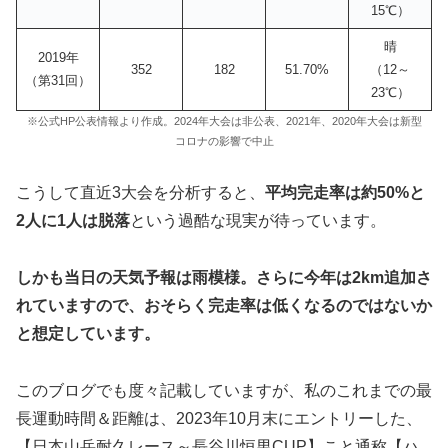
15℃）
晴
2019年
352
182
51.70%
（12～
（第31回）
23℃）
※公式HP公表情報より作成。2024年大会は非公表、2021年、2020年大会は新型
コロナの影響で中止
こうして直近3大会を分析すると、
平均完走率は約50%と
2人に1人は脱落
という過酷な現実が待っています。
しかも当日の天気予報は雨模様。さらに今年は2km追加さ
れていますので、おそらく完走率は低くなるのではないか
と想定しています。
このブログでも度々記載していますが、私のこれまでの最
長運動時間＆距離は、2023年10月末にエントリーした、
【日本山岳耐久レース～長谷川恒男CUP】こと通称【ハ