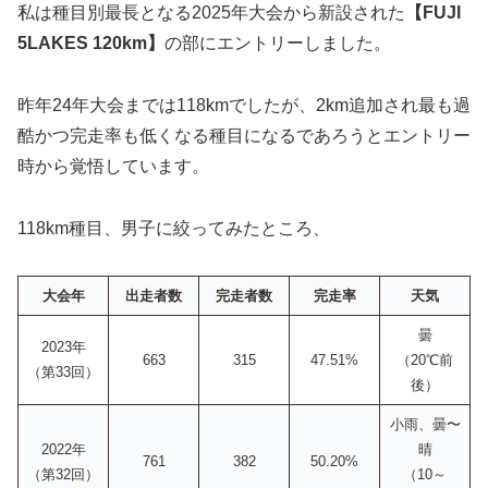
私は種目別最長となる2025年大会から新設された
【FUJI
5LAKES 120km】
の部にエントリーしました。
昨年24年大会までは118kmでしたが、2km追加され最も過
酷かつ完走率も低くなる種目になるであろうとエントリー
時から覚悟しています。
118km種目、男子に絞ってみたところ、
大会年
出走者数
完走者数
完走率
天気
曇
2023年
663
315
47.51%
（20℃前
（第33回）
後）
小雨、曇〜
2022年
晴
761
382
50.20%
（第32回）
（10～