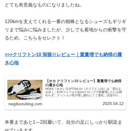
とても有意義なものになりましたね。
120kmを支えてくれる一番の相棒となるシューズもギリギ
リまで悩みに悩みましたが、少しでも着地からの衝撃を守
るため、こちらをセレクト！
>>>クリフトン10 深掘りレビュー｜重量増でも納得の履
き心地
【ホカ クリフトン10 レビュー】重量増でも納得
の履き心地
HOKA（ホカ）CLIFTON 10（クリフトン10）は「雲の上
を歩く」EVAフォームと8mmドロップで質量増したにも関
わらず、クッション性が増し疲れにくく進化。試走やレー
スでの使い心地もリアルレポート！
2025.04.12
negibozublog.com
本番まであと1～2回履いて、自分の足にしっかり馴染ま
せていきます。