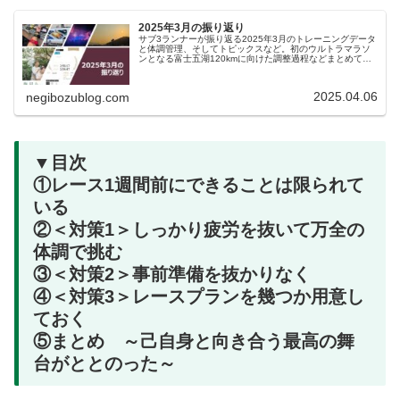
2025年3月の振り返り
サブ3ランナーが振り返る2025年3月のトレーニングデータ
と体調管理、そしてトピックスなど。初のウルトラマラソ
ンとなる富士五湖120kmに向けた調整過程などまとめてい
ます。
2025.04.06
negibozublog.com
▼目次
①レース1週間前にできることは限られて
いる
②＜対策1＞しっかり疲労を抜いて万全の
体調で挑む
③＜対策2＞事前準備を抜かりなく
④＜対策3＞レースプランを幾つか用意し
ておく
⑤まとめ ～己自身と向き合う最高の舞
台がととのった～