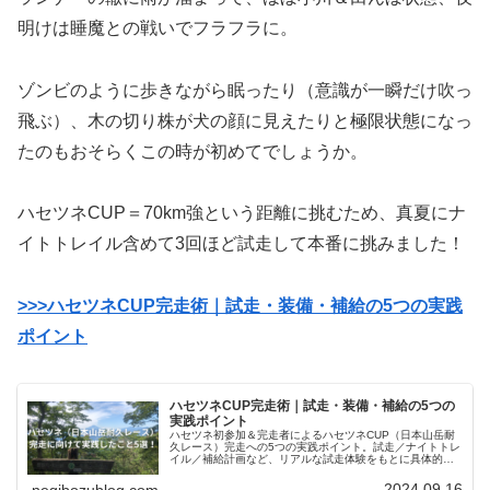
明けは睡魔との戦いでフラフラに。
ゾンビのように歩きながら眠ったり（意識が一瞬だけ吹っ
飛ぶ）、木の切り株が犬の顔に見えたりと極限状態になっ
たのもおそらくこの時が初めてでしょうか。
ハセツネCUP＝70km強という距離に挑むため、真夏にナ
イトトレイル含めて3回ほど試走して本番に挑みました！
>>>ハセツネCUP完走術｜試走・装備・補給の5つの実践
ポイント
ハセツネCUP完走術｜試走・装備・補給の5つの
実践ポイント
ハセツネ初参加＆完走者によるハセツネCUP（日本山岳耐
久レース）完走への5つの実践ポイント。試走／ナイトトレ
イル／補給計画など、リアルな試走体験をもとに具体的な
対策を紹介しています！
2024.09.16