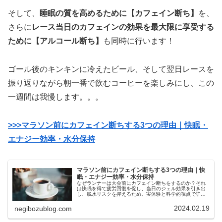
そして、
睡眠の質を高めるために【カフェイン断ち】
を、
さらに
レース当日のカフェインの効果を最大限に享受する
ために【アルコール断ち】
も同時に行います！
ゴール後のキンキンに冷えたビール、そして翌日レースを
振り返りながら朝一番で飲むコーヒーを楽しみにし、この
一週間は我慢します。。。
>>>マラソン前にカフェイン断ちする3つの理由｜快眠・
エナジー効率・水分保持
マラソン前にカフェイン断ちする3つの理由｜快
眠・エナジー効率・水分保持
なぜランナーは大会前にカフェイン断ちをするのか？それ
は快眠を得て疲労回復を促し、当日のジェル効果を引き出
し、脱水リスクを抑えるため。実体験と科学的視点で詳し
く紹介。
2024.02.19
negibozublog.com