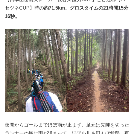
セツネCUP】時の
約71.5km、グロスタイムの21時間15分
16秒。
夜間からゴールまでほぼ雨が止まず、足元は先陣を切った
ランナーの轍に雨が溜まって、ほぼ小川＆田んぼ状態、夜