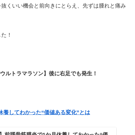
を抜くいい機会と前向きにとらえ、先ずは腫れと痛み
！
した！
五湖ウルトラマラソン】後に右足でも発生！
休養してわかった“価値ある変化”とは
】前脛骨筋膜炎で1か月休養してわかった“価