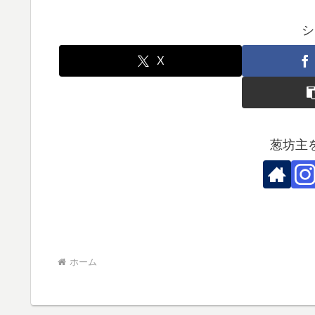
シ
X
葱坊主
ホーム