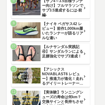
【サブ4～3.5目標ランナ
ー向け】フルマラソンで
サブ3.5達成するには-前
編-
【ナイキ ペガサス42 レ
ビュー】前作1,000km履
いたランナーが語るリア
ルな違い
【ルナサンダル実践記
④】サンダルランによる
足腰強化でサブ3達成！
【アシックス
NOVABLAST6 レビュ
ー】推進力が進化！走れ
るデイリートレーナーへ
生まれ変わった一足
【実体験】ランニングシ
ューズの寿命は何km？
交換サインと長持ちさせ