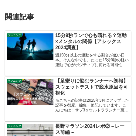
関連記事
15分9秒ランで心も晴れる？運動
ランニング
×メンタルの関係【アシックス
2024調査】
週150分以上の運動をする割合が低い日
本。そんな中でも、たった15分9秒の軽い
運動で心がポジティブに変わる可能性が
あることがアシックスの調査で明らか
に。ランナーなら2〜4km走れば実感でき
る心を整える習慣のヒントをまとめまし
【足攣りに悩むランナーへ朗報】
ランニング
た。
スウェットテストで脱水原因を可
視化
※こちらの記事は2025年3月にアップした
記事を都度、編集・追記しています。こ
んにちは！サブ3＆ウルトラランナー葱坊
主です！2025年3月上旬の都内は、真冬の
寒さから一転、【東京マラソン2025】当
日はようやく春の到来と思いきや翌日に
長野マラソン2024レポ②～レー
ランニング
はうっ...
ス前編～