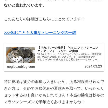
ないと言われています。
このあたりの詳細はこちらにまとめています！
>>>休むことも大事なトレーニングの一環
【リカバリーの極意】「休むこともトレーニン
グ」アラフォーランナーの実感
“走るだけがトレーニングじゃない”という核心へ。疲労の蓄
積、代表的な故障（シンスプリント・腸脛靭帯炎など）、
そしてVO₂Maxが休んだらどう変わるか——リカバリーの
本質に迫ってみました。
2024.03.23
negibozublog.com
特に夏場は疲労の蓄積も大きいため、ある程度走り込んで
きた方は、せめてお盆休みや夏休みを取って、いったんリ
セットするのも良いかもしれません！本当の勝負は秋冬の
マラソンシーズンで半年近くありますからね！