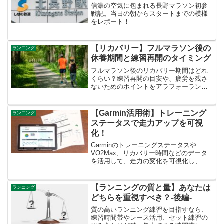
信濃の空気に包まれる長野マラソン初参
戦記。当日の朝からスタートまでの模様
をレポート！
【リカバリー】フルマラソン後の
ランニング
休養期間と練習再開のタイミング
フルマラソン後のリカバリー期間はどれ
くらい？練習再開の目安や、疲労を残さ
ないためのポイントをアラフォーランナ
ーが徹底解説。
【Garmin活用術】トレーニング
ランニング
ステータスで走力アップを可視
化！
Garminのトレーニングステータスや
VO2Max、リカバリー時間などのデータ
を活用して、走力の変化を可視化し、効
果的なトレーニングを行う方法を解説し
ます。
【ランニングの質と量】あなたは
ランニング
どちらを重視すべき？-後編-
質の高いランニング練習を目指すなら、
練習時間帯やレース活用、セット練習の