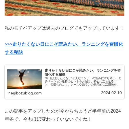
私のモチベアップは過去のブログでもアップしています！
>>>
走りたくない日にこそ読みたい、ランニングを習慣化
する秘訣
走りたくない日にこそ読みたい、ランニングを習
慣化する秘訣
“今日は走りたくない”そんなランナーの悩みに寄り添い、モ
チベーション維持のヒントをお届け。初心に立ち返るコ
ツ、習慣化のコツ、レースや旅ランの効果的な活用法を紹
介します。
2024.02.10
negibozublog.com
この記事をアップしたのが今からちょうど半年前の2024
年冬で、今もほぼ変わっていないですね！